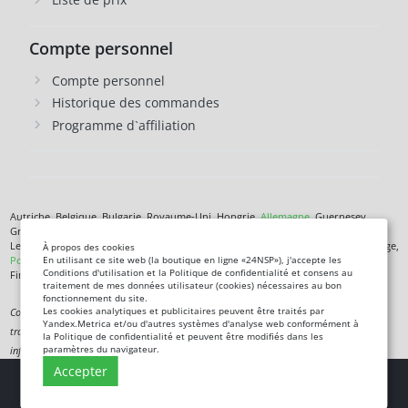
Compte personnel
Compte personnel
Historique des commandes
Programme d`affiliation
Autriche, Belgique, Bulgarie, Royaume-Uni, Hongrie,
Allemagne
, Guernesey,
Grèce, Danemark, Jersey, Irlande, Islande,
Espagne
, Italie, Îles Canaries, Chypre,
Lettonie, Lituanie, Liechtenstein, Luxembourg, Malte, Monaco, Pays-Bas, Norvège,
À propos des cookies
Pologne
, République tchèque,
Roumanie
, Saint-Marin, Slovénie, Îles Féroé,
En utilisant ce site web (la boutique en ligne «24NSP»), j'accepte les
Conditions d'utilisation et la Politique de confidentialité et consens au
Finlande,
France
, Croatie,
Suède
,
Estonie
.
traitement de mes données utilisateur (cookies) nécessaires au bon
fonctionnement du site.
Les cookies analytiques et publicitaires peuvent être traités par
Complément alimentaire. Ce n'est pas un médicament. Non destiné à diagnostiquer,
Yandex.Metrica et/ou d'autres systèmes d'analyse web conformément à
traiter, guérir ou prévenir une maladie. Les informations de ce site sont fournies à titre
la Politique de confidentialité et peuvent être modifiés dans les
paramètres du navigateur.
informatif uniquement et ne remplacent pas les conseils d'un spécialiste.
Accepter
Copyright
© 2026 24NSP.eu