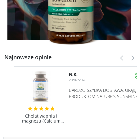
Najnowsze opinie
N.K.
20/07/2026
BARDZO SZYBKA DOSTAWA. UFAJĘ
PRODUKTOM NATURE'S SUNSHINE
— SĄ NAJLEPSZE!
→
Chelat wapnia i
magnezu (Calcium
Magnesium) NSP